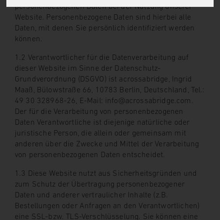
personenbezogenen Daten bei der Nutzung unserer
Website. Personenbezogene Daten sind hierbei alle
Daten, mit denen Sie persönlich identifiziert werden
können.
1.2 Verantwortlicher für die Datenverarbeitung auf
dieser Website im Sinne der Datenschutz-
Grundverordnung (DSGVO) ist acrossabridge, Ingrid
Maaß, Bülowstraße 66, 10783 Berlin, Deutschland, Tel.:
49 30 328968-26, E-Mail: info@acrossabridge.com.
Der für die Verarbeitung von personenbezogenen
Daten Verantwortliche ist diejenige natürliche oder
juristische Person, die allein oder gemeinsam mit
anderen über die Zwecke und Mittel der Verarbeitung
von personenbezogenen Daten entscheidet.
1.3 Diese Website nutzt aus Sicherheitsgründen und
zum Schutz der Übertragung personenbezogener
Daten und anderer vertraulicher Inhalte (z.B.
Bestellungen oder Anfragen an den Verantwortlichen)
eine SSL-bzw. TLS-Verschlüsselung. Sie können eine