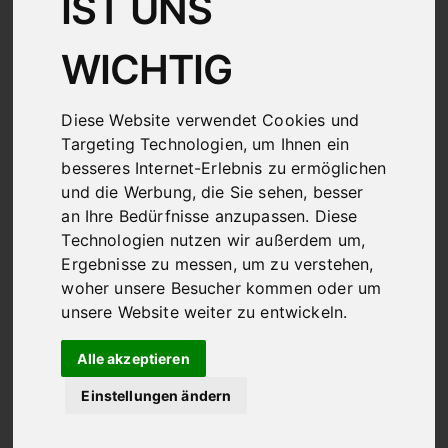
IST UNS
WICHTIG
Diese Website verwendet Cookies und
Targeting Technologien, um Ihnen ein
besseres Internet-Erlebnis zu ermöglichen
und die Werbung, die Sie sehen, besser
an Ihre Bedürfnisse anzupassen. Diese
Technologien nutzen wir außerdem um,
Ergebnisse zu messen, um zu verstehen,
woher unsere Besucher kommen oder um
1) Information über die Erhebung
unsere Website weiter zu entwickeln.
personenbezogener Daten und
Kontaktdaten des Verantwortlichen
Alle akzeptieren
1.1 Wir freuen uns, dass Sie unsere Website besuchen
Einstellungen ändern
und bedanken uns für Ihr Interesse. Im Folgenden
informieren wir Sie über den Umgang mit Ihren